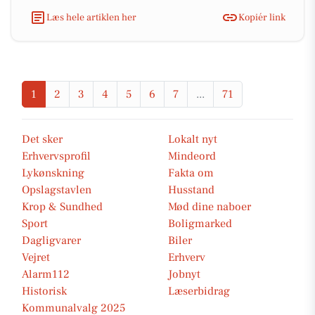
Læs hele artiklen her
Kopiér link
1
2
3
4
5
6
7
...
71
Det sker
Lokalt nyt
Erhvervsprofil
Mindeord
Lykønskning
Fakta om
Opslagstavlen
Husstand
Krop & Sundhed
Mød dine naboer
Sport
Boligmarked
Dagligvarer
Biler
Vejret
Erhverv
Alarm112
Jobnyt
Historisk
Læserbidrag
Kommunalvalg 2025