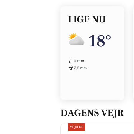
LIGE NU
18°
💧
0 mm
💨
7,5 m/s
DAGENS VEJR
VEJRET