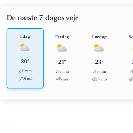
De næste 7 dages vejr
I dag
Fredag
Lørdag
S
20°
21°
23°
💧
0 mm
💧
💧

0 mm
0 mm
💨
7,9 m/s
💨
💨
💨
6 m/s
2,9 m/s