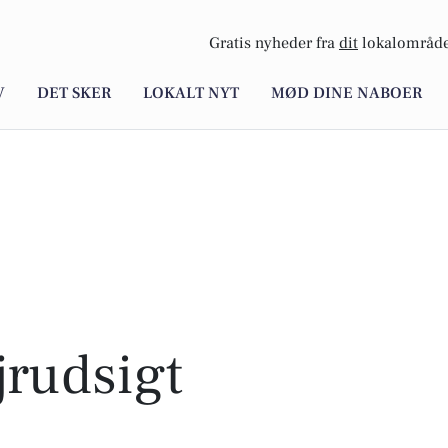
Gratis nyheder fra
dit
lokalområde
V
DET SKER
LOKALT NYT
MØD DINE NABOER
rudsigt