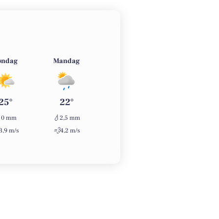
øndag
Mandag
Tirsdag
Onsdag
25°
22°
20°
21°

💧
💧
💧
0 mm
2,5 mm
0 mm
0 mm
💨
💨
💨
3,9 m/s
4,2 m/s
5,5 m/s
2,8 m/s