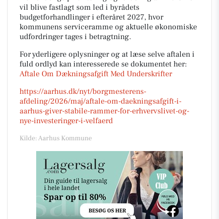
vil blive fastlagt som led i byrådets
budgetforhandlinger i efteråret 2027, hvor
kommunens serviceramme og aktuelle økonomiske
udfordringer tages i betragtning.
For yderligere oplysninger og at læse selve aftalen i
fuld ordlyd kan interesserede se dokumentet her:
Aftale Om Dækningsafgift Med Underskrifter
https://aarhus.dk/nyt/borgmesterens-
afdeling/2026/maj/aftale-om-daekningsafgift-i-
aarhus-giver-stabile-rammer-for-erhvervslivet-og-
nye-investeringer-i-velfaerd
Kilde: Aarhus Kommune