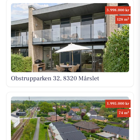
3.998.000 kr
2
128 m
Obstrupparken 32, 8320 Mårslet
1.995.000 kr
2
74 m