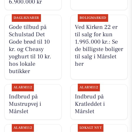
6.900.000 kr
DAGLIGVARER
BOLIGMARKED
Gode tilbud på
Ved Kirken 22 er
Schulstad Det
til salg for kun
Gode brød til 10
1.995.000 kr.: Se
kr. og Cheasy
de billigste boliger
yoghurt til 10 kr.
til salg i Mårslet
hos lokale
her
butikker
ALARM112
ALARM112
Indbrud på
Indbrud på
Mustrupvej i
Kratleddet i
Mårslet
Mårslet
ALARM112
LOKALT NYT