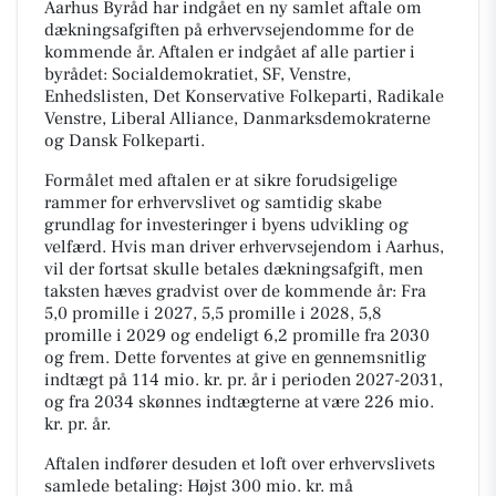
Aarhus Byråd har indgået en ny samlet aftale om
dækningsafgiften på erhvervsejendomme for de
kommende år. Aftalen er indgået af alle partier i
byrådet: Socialdemokratiet, SF, Venstre,
Enhedslisten, Det Konservative Folkeparti, Radikale
Venstre, Liberal Alliance, Danmarksdemokraterne
og Dansk Folkeparti.
Formålet med aftalen er at sikre forudsigelige
rammer for erhvervslivet og samtidig skabe
grundlag for investeringer i byens udvikling og
velfærd. Hvis man driver erhvervsejendom i Aarhus,
vil der fortsat skulle betales dækningsafgift, men
taksten hæves gradvist over de kommende år: Fra
5,0 promille i 2027, 5,5 promille i 2028, 5,8
promille i 2029 og endeligt 6,2 promille fra 2030
og frem. Dette forventes at give en gennemsnitlig
indtægt på 114 mio. kr. pr. år i perioden 2027-2031,
og fra 2034 skønnes indtægterne at være 226 mio.
kr. pr. år.
Aftalen indfører desuden et loft over erhvervslivets
samlede betaling: Højst 300 mio. kr. må