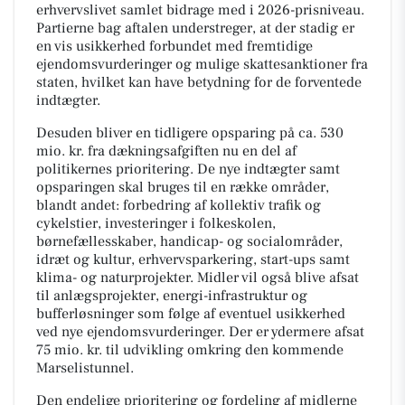
erhvervslivet samlet bidrage med i 2026-prisniveau.
Partierne bag aftalen understreger, at der stadig er
en vis usikkerhed forbundet med fremtidige
ejendomsvurderinger og mulige skattesanktioner fra
staten, hvilket kan have betydning for de forventede
indtægter.
Desuden bliver en tidligere opsparing på ca. 530
mio. kr. fra dækningsafgiften nu en del af
politikernes prioritering. De nye indtægter samt
opsparingen skal bruges til en række områder,
blandt andet: forbedring af kollektiv trafik og
cykelstier, investeringer i folkeskolen,
børnefællesskaber, handicap- og socialområder,
idræt og kultur, erhvervsparkering, start-ups samt
klima- og naturprojekter. Midler vil også blive afsat
til anlægsprojekter, energi-infrastruktur og
bufferløsninger som følge af eventuel usikkerhed
ved nye ejendomsvurderinger. Der er ydermere afsat
75 mio. kr. til udvikling omkring den kommende
Marselistunnel.
Den endelige prioritering og fordeling af midlerne