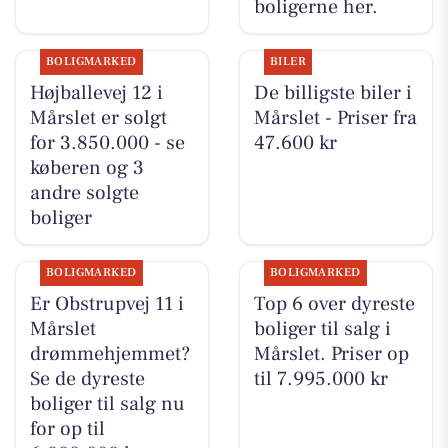
boligerne her.
BOLIGMARKED
BILER
Højballevej 12 i
De billigste biler i
Mårslet er solgt
Mårslet - Priser fra
for 3.850.000 - se
47.600 kr
køberen og 3
andre solgte
boliger
BOLIGMARKED
BOLIGMARKED
Er Obstrupvej 11 i
Top 6 over dyreste
Mårslet
boliger til salg i
drømmehjemmet?
Mårslet. Priser op
Se de dyreste
til 7.995.000 kr
boliger til salg nu
for op til