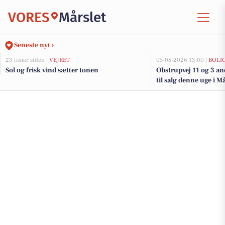
VORES
Mårslet
Seneste nyt ›
23 timer siden |
VEJRET
05-08-2026 13:00 |
BOLI
Sol og frisk vind sætter tonen
Obstrupvej 11 og 3 a
til salg denne uge i Må
her.