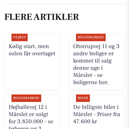
FLERE ARTIKLER
VEJRET
BOLIGMARKED
Kølig start, men
Obstrupvej 11 og 3
solen får overtaget
andre boliger er
kommet til salg
denne uge i
Mårslet - se
boligerne her.
BOLIGMARKED
BILER
Højballevej 12 i
De billigste biler i
Mårslet er solgt
Mårslet - Priser fra
for 3.850.000 - se
47.600 kr
køberen og 3