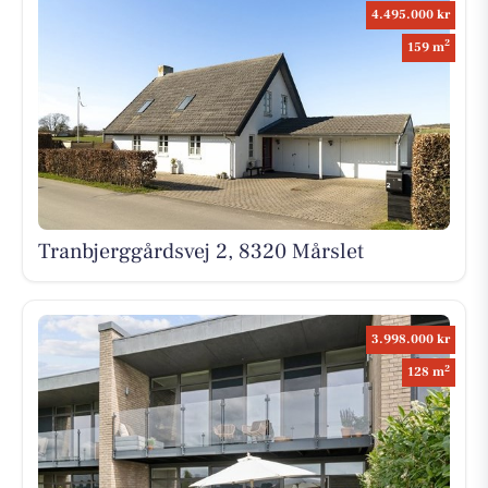
4.495.000 kr
2
159 m
Tranbjerggårdsvej 2, 8320 Mårslet
3.998.000 kr
2
128 m