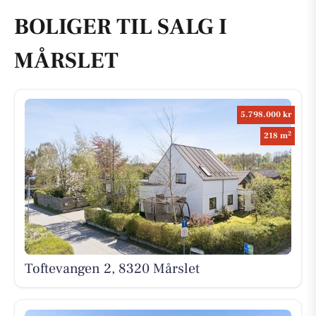
BOLIGER TIL SALG I
MÅRSLET
5.798.000 kr
2
218 m
Toftevangen 2, 8320 Mårslet