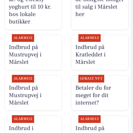
yoghurt til 10 kr.
til salg i Mårslet
hos lokale
her
butikker
ALARM112
ALARM112
Indbrud på
Indbrud på
Mustrupvej i
Kratleddet i
Mårslet
Mårslet
ALARM112
LOKALT NYT
Indbrud på
Betaler du for
Mustrupvej i
meget for dit
Mårslet
internet?
ALARM112
ALARM112
Indbrud i
Indbrud på