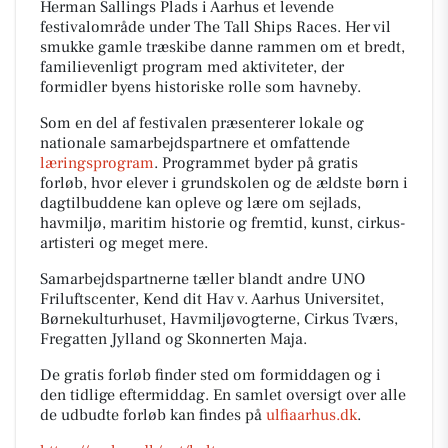
Herman Sallings Plads i Aarhus et levende
festivalområde under The Tall Ships Races. Her vil
smukke gamle træskibe danne rammen om et bredt,
familievenligt program med aktiviteter, der
formidler byens historiske rolle som havneby.
Som en del af festivalen præsenterer lokale og
nationale samarbejdspartnere et omfattende
læringsprogram
. Programmet byder på gratis
forløb, hvor elever i grundskolen og de ældste børn i
dagtilbuddene kan opleve og lære om sejlads,
havmiljø, maritim historie og fremtid, kunst, cirkus-
artisteri og meget mere.
Samarbejdspartnerne tæller blandt andre UNO
Friluftscenter, Kend dit Hav v. Aarhus Universitet,
Børnekulturhuset, Havmiljøvogterne, Cirkus Tværs,
Fregatten Jylland og Skonnerten Maja.
De gratis forløb finder sted om formiddagen og i
den tidlige eftermiddag. En samlet oversigt over alle
de udbudte forløb kan findes på
ulfiaarhus.dk
.