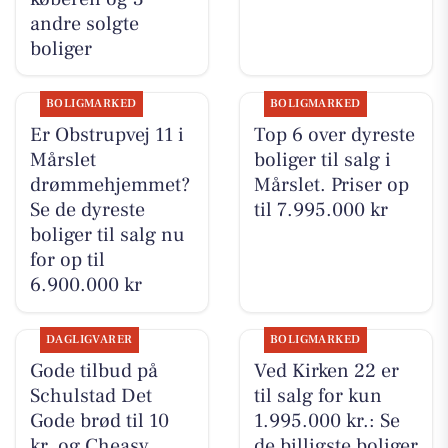
andre solgte
boliger
BOLIGMARKED
BOLIGMARKED
Er Obstrupvej 11 i
Top 6 over dyreste
Mårslet
boliger til salg i
drømmehjemmet?
Mårslet. Priser op
Se de dyreste
til 7.995.000 kr
boliger til salg nu
for op til
6.900.000 kr
DAGLIGVARER
BOLIGMARKED
Gode tilbud på
Ved Kirken 22 er
Schulstad Det
til salg for kun
Gode brød til 10
1.995.000 kr.: Se
kr. og Cheasy
de billigste boliger