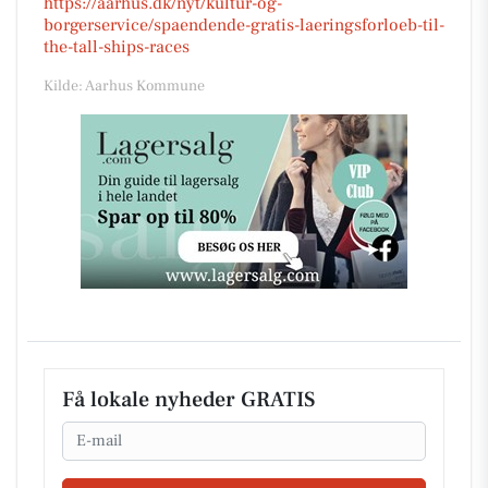
https://aarhus.dk/nyt/kultur-og-
borgerservice/spaendende-gratis-laeringsforloeb-til-
the-tall-ships-races
Kilde: Aarhus Kommune
Få lokale nyheder GRATIS
Email