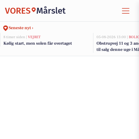
VORES
Mårslet
Seneste nyt ›
8 timer siden |
VEJRET
05-08-2026 13:00 |
BOLI
Kølig start, men solen får overtaget
Obstrupvej 11 og 3 a
til salg denne uge i Må
her.