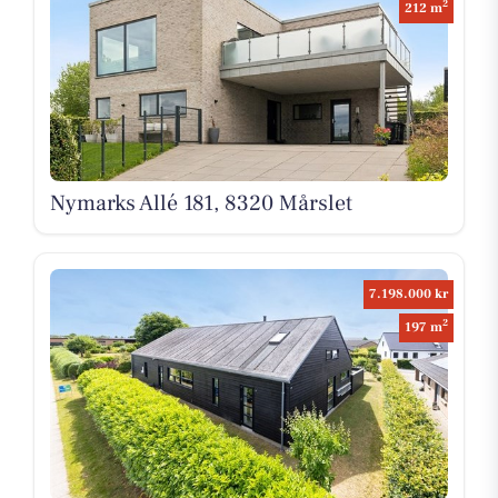
2
212 m
Nymarks Allé 181, 8320 Mårslet
7.198.000 kr
2
197 m