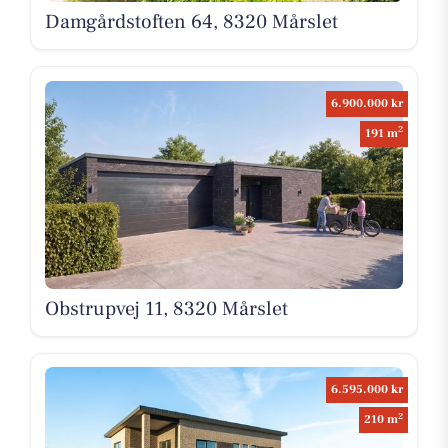
Damgårdstoften 64, 8320 Mårslet
6.900.000 kr
2
191 m
Obstrupvej 11, 8320 Mårslet
6.595.000 kr
2
210 m