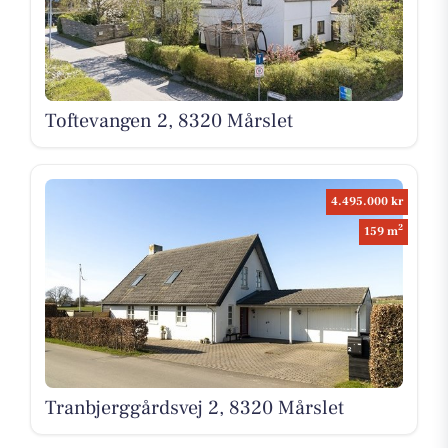
Toftevangen 2, 8320 Mårslet
4.495.000 kr
2
159 m
Tranbjerggårdsvej 2, 8320 Mårslet