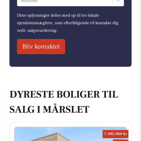
Adresse
Dine oplysninger deles med op til tre lokale
ejendomsmæglere, som efterfølgende vil kontakte dig
vedr. salgsvurdering.
Bliv kontaktet
DYRESTE BOLIGER TIL
SALG I MÅRSLET
7.995.000 kr