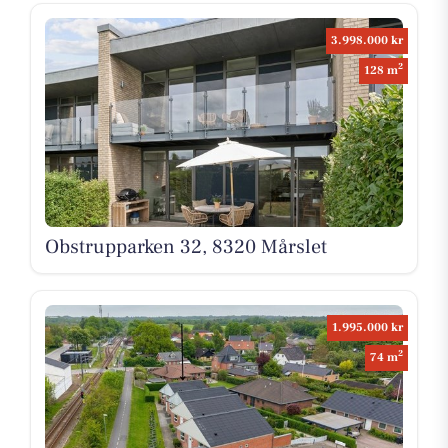
3.998.000 kr
2
128 m
Obstrupparken 32, 8320 Mårslet
1.995.000 kr
2
74 m