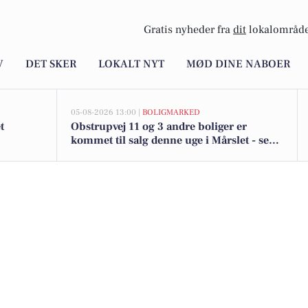
Gratis nyheder fra
dit
lokalområde
V
DET SKER
LOKALT NYT
MØD DINE NABOER
05-08-2026 13:00 |
BOLIGMARKED
t
Obstrupvej 11 og 3 andre boliger er
kommet til salg denne uge i Mårslet - se
boligerne her.