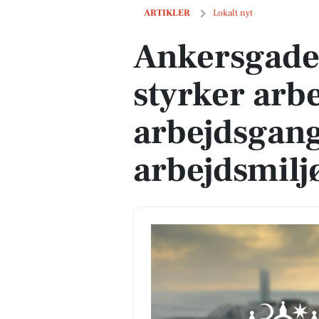
Ankersgade plejehjem styrker arbejdsm
ARTIKLER
Lokalt nyt
Ankersgade
styrker arb
arbejdsgang
arbejdsmil