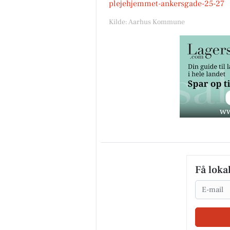
plejehjemmet-ankersgade-25-27
Kilde: Aarhus Kommune
Få loka
Email