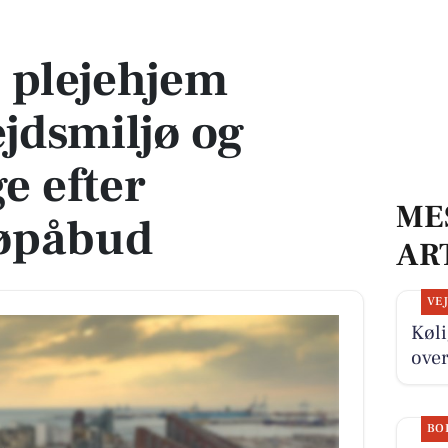
iljø og arbejdsgange efter arbejdsmiljøpåbud
 plejehjem
ejdsmiljø og
e efter
ME
jøpåbud
AR
VE
Køli
over
BO