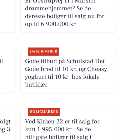
Er Obstrupvej 11 i Mårslet
drømmehjemmet? Se de
dyreste boliger til salg nu for
op til 6.900.000 kr
DAGLIGVARER
il
Gode tilbud på Schulstad Det
Gode brød til 10 kr. og Cheasy
yoghurt til 10 kr. hos lokale
butikker
BOLIGMARKED
solgt
Ved Kirken 22 er til salg for
og 3
kun 1.995.000 kr.: Se de
billigste boliger til salg i