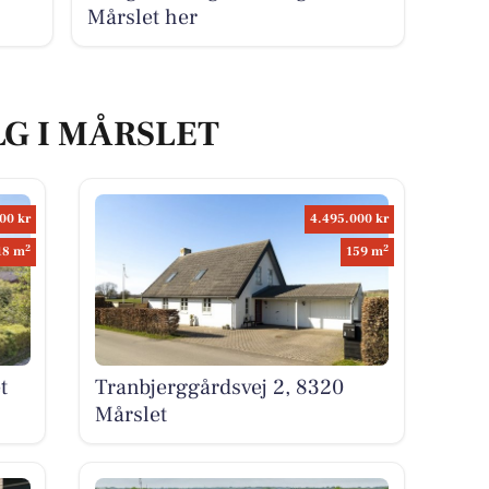
Mårslet her
LG I MÅRSLET
00 kr
4.495.000 kr
2
2
18 m
159 m
t
Tranbjerggårdsvej 2, 8320
Mårslet