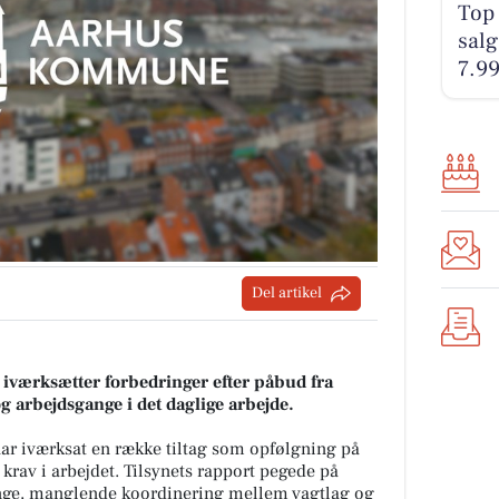
Top 
salg
7.99
Del artikel
iværksætter forbedringer efter påbud fra
g arbejdsgange i det daglige arbejde.
r iværksat en række tiltag som opfølgning på
krav i arbejdet. Tilsynets rapport pegede på
nge, manglende koordinering mellem vagtlag og