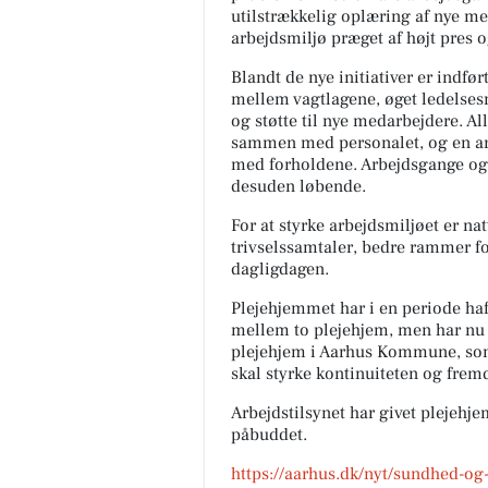
utilstrækkelig oplæring af nye me
arbejdsmiljø præget af højt pres 
Blandt de nye initiativer er indfø
mellem vagtlagene, øget ledelses
og støtte til nye medarbejdere. A
sammen med personalet, og en arb
med forholdene. Arbejdsgange o
desuden løbende.
For at styrke arbejdsmiljøet er n
trivselssamtaler, bedre rammer fo
dagligdagen.
Plejehjemmet har i en periode haft
mellem to plejehjem, men har nu f
plejehjem i Aarhus Kommune, som 
skal styrke kontinuiteten og fremd
Arbejdstilsynet har givet plejehje
påbuddet.
https://aarhus.dk/nyt/sundhed-og