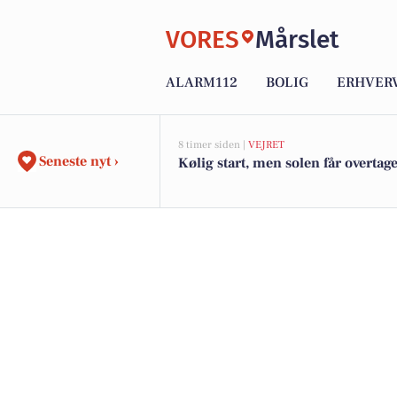
VORES
Mårslet
ALARM112
BOLIG
ERHVER
8 timer siden |
VEJRET
Seneste nyt ›
Kølig start, men solen får overtage