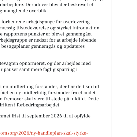
darbejdere. Derudover blev der beskrevet et
og manglende overblik.
rt forbedrede arbejdsgange for overlevering
mæssig tilstedeværelse og styrket introduktion
lle rapportens punkter er blevet gennemgået
ejdsgruppe er nedsat for at arbejde løbende
g besøgsplaner gennemgås og opdateres
attevagten opnormeret, og der arbejdes med
r pauser samt mere faglig sparring i
 en midlertidig forstander, der har delt sin tid
ået en ny midlertidig forstander fra et andet
fremover skal være til stede på fuldtid. Dette
riften i forbedringsarbejdet.
mmet frist til september 2026 til at opfylde
-omsorg/2026/ny-handleplan-skal-styrke-