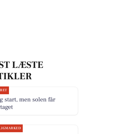
ST LÆSTE
TIKLER
JRET
g start, men solen får
taget
LIGMARKED