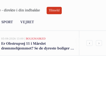
 -
direkte i din indbakke
Tilmeld
SPORT
VEJRET
05-08-2026 13:00 |
BOLIGMARKED
05-08-2026 13:00
‹
›
Er Obstrupvej 11 i Mårslet
Top 6 over dy
drømmehjemmet? Se de dyreste boliger til
Mårslet. Pris
salg nu for op til 6.900.000 kr