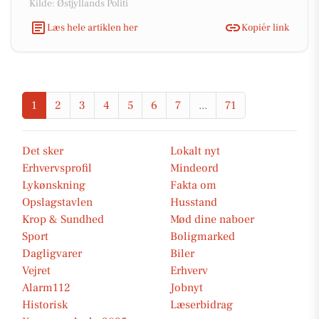
Kilde: Østjyllands Politi
Læs hele artiklen her
Kopiér link
1
2
3
4
5
6
7
...
71
Det sker
Lokalt nyt
Erhvervsprofil
Mindeord
Lykønskning
Fakta om
Opslagstavlen
Husstand
Krop & Sundhed
Mød dine naboer
Sport
Boligmarked
Dagligvarer
Biler
Vejret
Erhverv
Alarm112
Jobnyt
Historisk
Læserbidrag