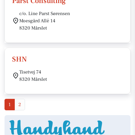
Parst Consulting
c/o. Line Parst Sørensen
Moesgård Allé 14
8320 Mårslet
SHN
Tisetvej 74
8320 Mårslet
1
2