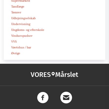
Supermarked
Tandlæge
Tømrer
Udlejningselskab
Undervisning
Ungdoms- og efterskole
Vinduespudser
VVS
Værtshus / bar
Øvrige
VORES
Mårslet