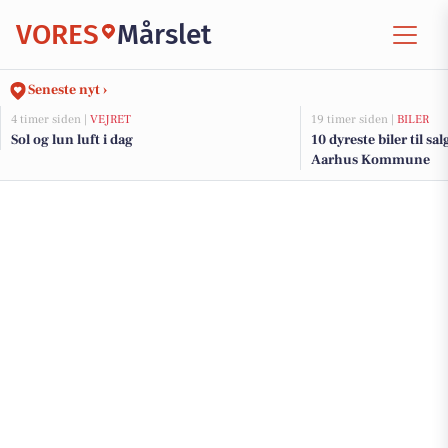
VORES
Mårslet
Seneste nyt ›
4 timer siden |
VEJRET
19 timer siden |
BILER
Sol og lun luft i dag
10 dyreste biler til sa
Aarhus Kommune