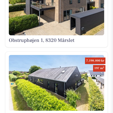
Obstruphøjen 1, 8320 Mårslet
7.198.000 kr
2
197 m