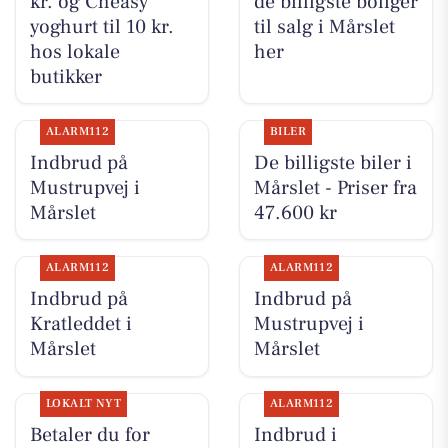
kr. og Cheasy
de billigste boliger
yoghurt til 10 kr.
til salg i Mårslet
hos lokale
her
butikker
ALARM112
BILER
Indbrud på
De billigste biler i
Mustrupvej i
Mårslet - Priser fra
Mårslet
47.600 kr
ALARM112
ALARM112
Indbrud på
Indbrud på
Kratleddet i
Mustrupvej i
Mårslet
Mårslet
LOKALT NYT
ALARM112
Betaler du for
Indbrud i