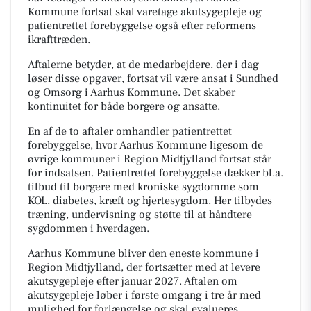
Kommune fortsat skal varetage akutsygepleje og
patientrettet forebyggelse også efter reformens
ikrafttræden.
Aftalerne betyder, at de medarbejdere, der i dag
løser disse opgaver, fortsat vil være ansat i Sundhed
og Omsorg i Aarhus Kommune. Det skaber
kontinuitet for både borgere og ansatte.
En af de to aftaler omhandler patientrettet
forebyggelse, hvor Aarhus Kommune ligesom de
øvrige kommuner i Region Midtjylland fortsat står
for indsatsen. Patientrettet forebyggelse dækker bl.a.
tilbud til borgere med kroniske sygdomme som
KOL, diabetes, kræft og hjertesygdom. Her tilbydes
træning, undervisning og støtte til at håndtere
sygdommen i hverdagen.
Aarhus Kommune bliver den eneste kommune i
Region Midtjylland, der fortsætter med at levere
akutsygepleje efter januar 2027. Aftalen om
akutsygepleje løber i første omgang i tre år med
mulighed for forlængelse og skal evalueres