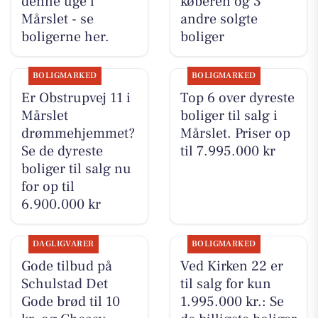
denne uge i
køberen og 3
Mårslet - se
andre solgte
boligerne her.
boliger
BOLIGMARKED
BOLIGMARKED
Er Obstrupvej 11 i
Top 6 over dyreste
Mårslet
boliger til salg i
drømmehjemmet?
Mårslet. Priser op
Se de dyreste
til 7.995.000 kr
boliger til salg nu
for op til
6.900.000 kr
DAGLIGVARER
BOLIGMARKED
Gode tilbud på
Ved Kirken 22 er
Schulstad Det
til salg for kun
Gode brød til 10
1.995.000 kr.: Se