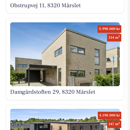
Obstrupvej 11, 8320 Mårslet
3.998.000 kr
2
134 m
Damgårdstoften 29, 8320 Mårslet
4.198.000 kr
2
147 m