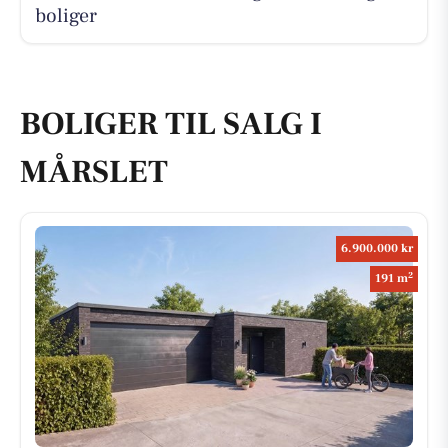
boliger
BOLIGER TIL SALG I
MÅRSLET
6.900.000 kr
2
191 m