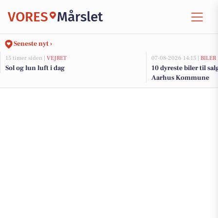
VORES
Mårslet
Seneste nyt ›
15 timer siden |
VEJRET
07-08-2026 14:15 |
BILER
Sol og lun luft i dag
10 dyreste biler til sa
Aarhus Kommune