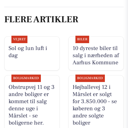
FLERE ARTIKLER
VEJRET
BILER
Sol og lun luft i
10 dyreste biler til
dag
salg i nærheden af
Aarhus Kommune
BOLIGMARKED
BOLIGMARKED
Obstrupvej 11 og 3
Højballevej 12 i
andre boliger er
Mårslet er solgt
kommet til salg
for 3.850.000 - se
denne uge i
køberen og 3
Mårslet - se
andre solgte
boligerne her.
boliger