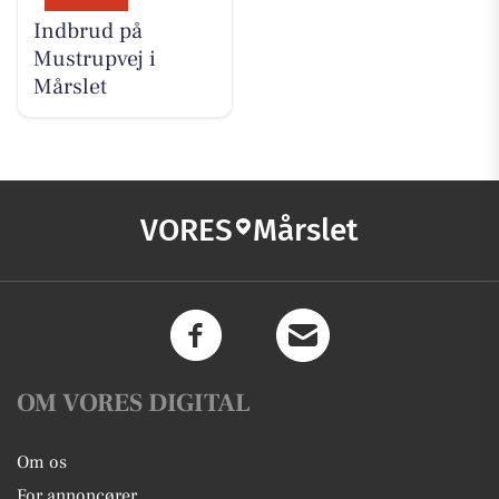
Indbrud på
Mustrupvej i
Mårslet
VORES
Mårslet
OM VORES DIGITAL
Om os
For annoncører