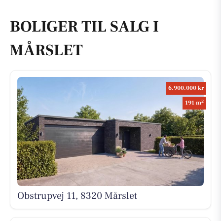
BOLIGER TIL SALG I
MÅRSLET
6.900.000 kr
2
191 m
Obstrupvej 11, 8320 Mårslet