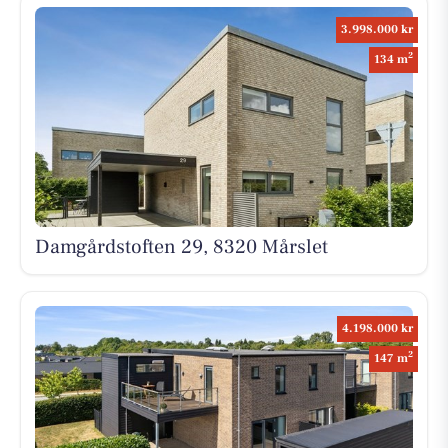
3.998.000 kr
2
134 m
Damgårdstoften 29, 8320 Mårslet
4.198.000 kr
2
147 m