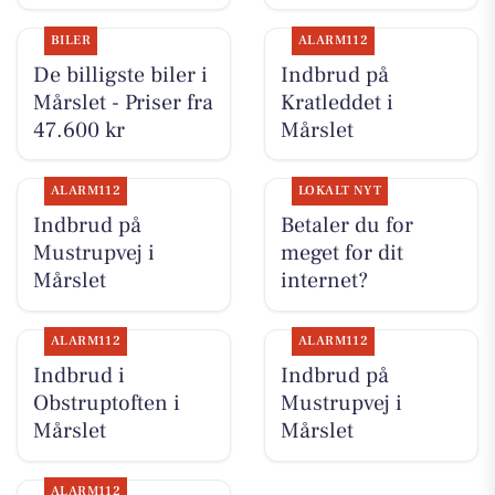
BILER
ALARM112
De billigste biler i
Indbrud på
Mårslet - Priser fra
Kratleddet i
47.600 kr
Mårslet
ALARM112
LOKALT NYT
Indbrud på
Betaler du for
Mustrupvej i
meget for dit
Mårslet
internet?
ALARM112
ALARM112
Indbrud i
Indbrud på
Obstruptoften i
Mustrupvej i
Mårslet
Mårslet
ALARM112