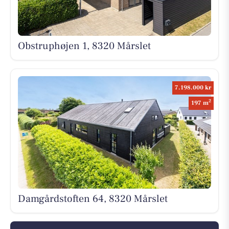
Obstruphøjen 1, 8320 Mårslet
7.198.000 kr
2
197 m
Damgårdstoften 64, 8320 Mårslet