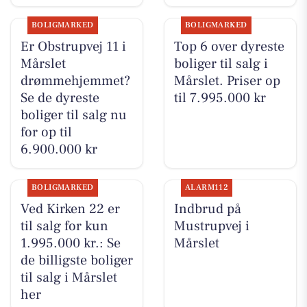
BOLIGMARKED
BOLIGMARKED
Er Obstrupvej 11 i
Top 6 over dyreste
Mårslet
boliger til salg i
drømmehjemmet?
Mårslet. Priser op
Se de dyreste
til 7.995.000 kr
boliger til salg nu
for op til
6.900.000 kr
BOLIGMARKED
ALARM112
Ved Kirken 22 er
Indbrud på
til salg for kun
Mustrupvej i
1.995.000 kr.: Se
Mårslet
de billigste boliger
til salg i Mårslet
her