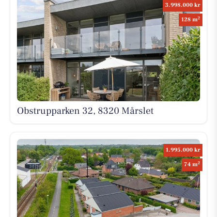
3.998.000 kr
2
128 m
Obstrupparken 32, 8320 Mårslet
1.995.000 kr
2
74 m