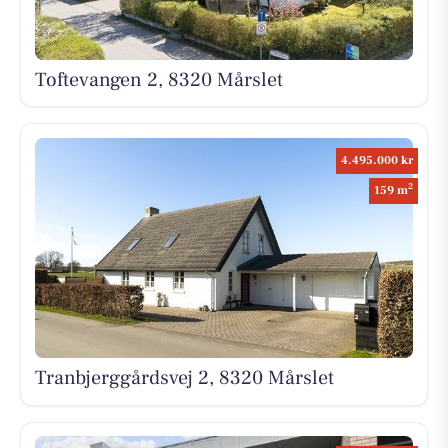
Toftevangen 2, 8320 Mårslet
4.495.000 kr
2
159 m
Tranbjerggårdsvej 2, 8320 Mårslet