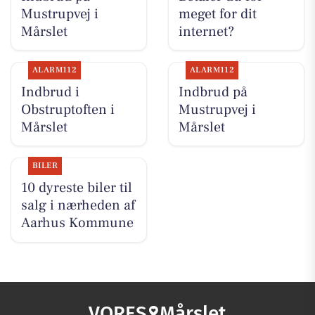
Mustrupvej i
meget for dit
Mårslet
internet?
ALARM112
ALARM112
Indbrud i
Indbrud på
Obstruptoften i
Mustrupvej i
Mårslet
Mårslet
BILER
10 dyreste biler til
salg i nærheden af
Aarhus Kommune
VORES
Mårslet