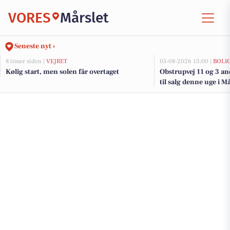
VORES
Mårslet
Seneste nyt ›
8 timer siden |
VEJRET
05-08-2026 13:00 |
BOLI
Kølig start, men solen får overtaget
Obstrupvej 11 og 3 a
til salg denne uge i Må
her.