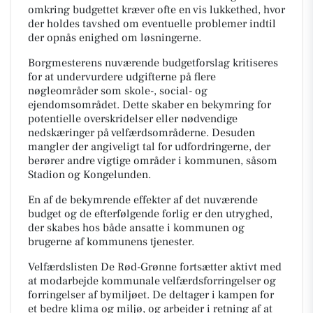
omkring budgettet kræver ofte en vis lukkethed, hvor
der holdes tavshed om eventuelle problemer indtil
der opnås enighed om løsningerne.
Borgmesterens nuværende budgetforslag kritiseres
for at undervurdere udgifterne på flere
nøgleområder som skole-, social- og
ejendomsområdet. Dette skaber en bekymring for
potentielle overskridelser eller nødvendige
nedskæringer på velfærdsområderne. Desuden
mangler der angiveligt tal for udfordringerne, der
berører andre vigtige områder i kommunen, såsom
Stadion og Kongelunden.
En af de bekymrende effekter af det nuværende
budget og de efterfølgende forlig er den utryghed,
der skabes hos både ansatte i kommunen og
brugerne af kommunens tjenester.
Velfærdslisten De Rød-Grønne fortsætter aktivt med
at modarbejde kommunale velfærdsforringelser og
forringelser af bymiljøet. De deltager i kampen for
et bedre klima og miljø, og arbejder i retning af at