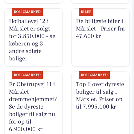
BOLIGMARKED
BILER
Højballevej 12 i
De billigste biler i
Mårslet er solgt
Mårslet - Priser fra
for 3.850.000 - se
47.600 kr
køberen og 3
andre solgte
boliger
BOLIGMARKED
BOLIGMARKED
Er Obstrupvej 11 i
Top 6 over dyreste
Mårslet
boliger til salg i
drømmehjemmet?
Mårslet. Priser op
Se de dyreste
til 7.995.000 kr
boliger til salg nu
for op til
6.900.000 kr