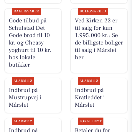
DAGLIGVARER
BOLIGMARKED
Gode tilbud på
Ved Kirken 22 er
Schulstad Det
til salg for kun
Gode brød til 10
1.995.000 kr.: Se
kr. og Cheasy
de billigste boliger
yoghurt til 10 kr.
til salg i Mårslet
hos lokale
her
butikker
ALARM112
ALARM112
Indbrud på
Indbrud på
Mustrupvej i
Kratleddet i
Mårslet
Mårslet
ALARM112
LOKALT NYT
Indbrud på
Betaler du for