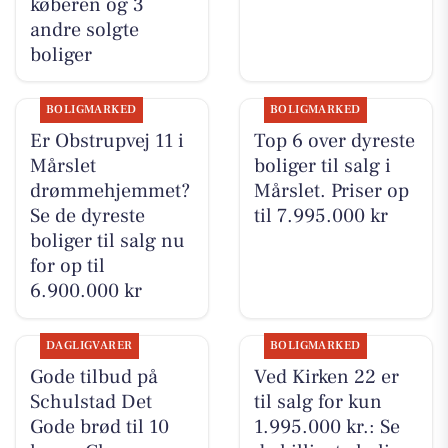
køberen og 3
andre solgte
boliger
BOLIGMARKED
BOLIGMARKED
Er Obstrupvej 11 i
Top 6 over dyreste
Mårslet
boliger til salg i
drømmehjemmet?
Mårslet. Priser op
Se de dyreste
til 7.995.000 kr
boliger til salg nu
for op til
6.900.000 kr
DAGLIGVARER
BOLIGMARKED
Gode tilbud på
Ved Kirken 22 er
Schulstad Det
til salg for kun
Gode brød til 10
1.995.000 kr.: Se