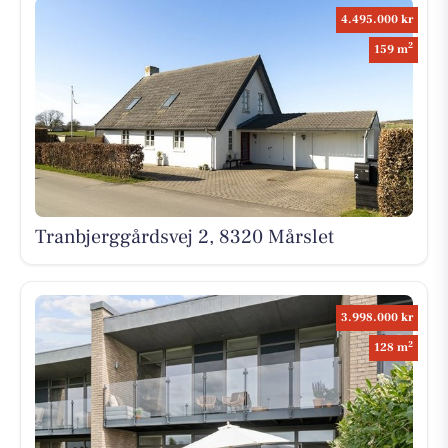
4.495.000 kr
2
159 m
Tranbjerggårdsvej 2, 8320 Mårslet
3.998.000 kr
2
128 m