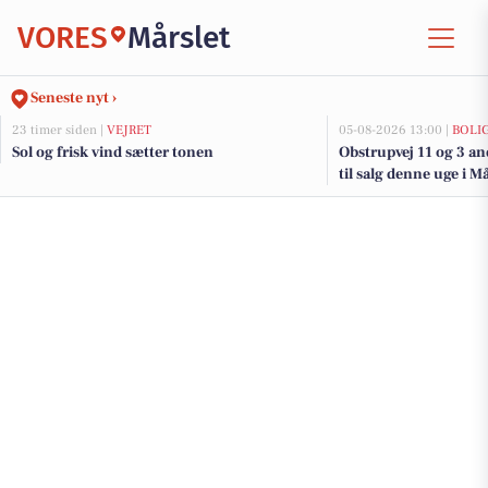
VORES
Mårslet
Seneste nyt ›
23 timer siden |
VEJRET
05-08-2026 13:00 |
BOLI
Sol og frisk vind sætter tonen
Obstrupvej 11 og 3 a
til salg denne uge i Må
her.