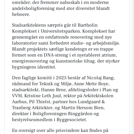
områder, der fremmer naboskab i en moderne
andelsboligforening med stor diversitet blandt
beboere.
Stadsarkitektens særpris går til Bartholin
Komplekset i Universitetsparken. Komplekset har
gennemgået en omfattende renovering med nye
laboratorier samt forbedret studie- og arbejdsmiljø.
Blandt projektets særlige kendetegn er en trappe
formet som en DNA-streng i et nyetableret atrium,
energirenovering og kunstneriske tiltag, der styrker
bygningens identitet.
Den faglige komité i 2025 består af Nicolaj Bang,
rådmand for Teknik og Miljø, Anne Mette Boye,
stadsarkitekt, Hanne Broe, afdelingsleder i Plan og
VVM, Kristine Leth Juul, rektor på Arkitektskolen
Aarhus, Pil Thielst, partner hos Lundgaard &
Tranberg Arkitekter, og Martin Hersom Bien,
direktør i Boligforeningen Ringgården og
bestyrelsesmedlem i Byggesocietet.
En oversigt over alle prisvindere kan findes på