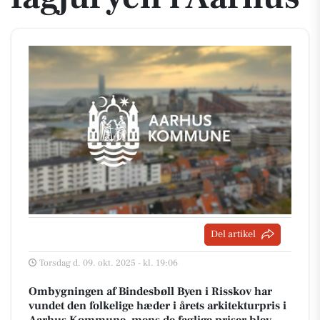
Del artikel
Torsdag d. 09. okt. 2025 - kl. 19:06
Ombygningen af Bindesbøll Byen i Risskov har
vundet den folkelige hæder i årets arkitekturpris i
Aarhus Kommune, mens de faglige priser blev