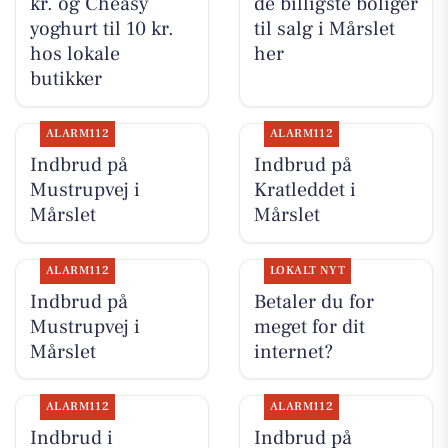
kr. og Cheasy
de billigste boliger
yoghurt til 10 kr.
til salg i Mårslet
hos lokale
her
butikker
ALARM112
ALARM112
Indbrud på
Indbrud på
Mustrupvej i
Kratleddet i
Mårslet
Mårslet
ALARM112
LOKALT NYT
Indbrud på
Betaler du for
Mustrupvej i
meget for dit
Mårslet
internet?
ALARM112
ALARM112
Indbrud i
Indbrud på