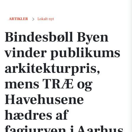
Bindesbøll Byen vinder publikums arkitekturpris, mens TRÆ og Have
ARTIKLER
Lokalt nyt
Bindesbøll Byen
vinder publikums
arkitekturpris,
mens TRÆ og
Havehusene
hædres af
fagjuryen i Aarhus