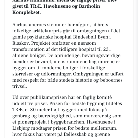
givet til TRÆ, Havehusene og Bartholin
Komplekset.
Aarhusianernes stemmer har afgjort, at årets
folkelige arkitekturpris går til ombygningen af det
gamle psykiatriske hospital Bindesbøll Byen i
Risskov. Projektet omfatter en nænsom
transformation af det tidligere hospital til 231
almene boliger. De oprindelige, bevaringsværdige
facader er bevaret, mens rummene bag murene er
bygget om til moderne boliger i forskellige
størrelser og udformninger. Ombygningen er udført
med respekt for både stedets historie og beboernes
trivsel.
Ud over publikumsprisen har en faglig komité
uddelt tre priser. Prisen for bedste bygning tildeles
TRÆ, et 80 meter højt byggeri med fokus på
genbrug og bæredygtighed, som markerer sig som
et pionerprojekt i byggebranchen. Havehusene i
Lisbjerg modtager prisen for bedste mellemrum,
hvor fokus har været på fællesskab og grønne