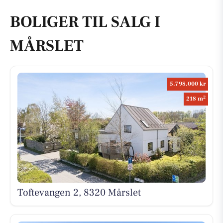
BOLIGER TIL SALG I
MÅRSLET
5.798.000 kr
2
218 m
Toftevangen 2, 8320 Mårslet