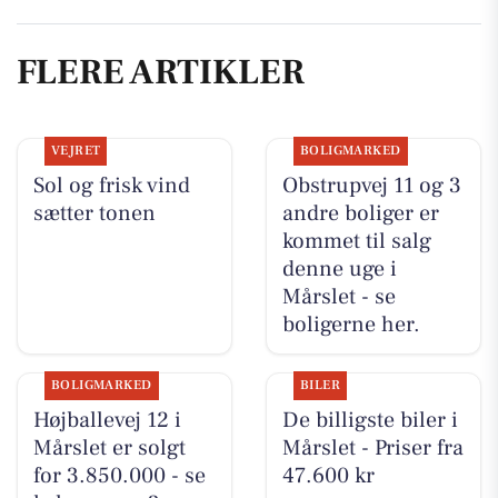
FLERE ARTIKLER
VEJRET
BOLIGMARKED
Sol og frisk vind
Obstrupvej 11 og 3
sætter tonen
andre boliger er
kommet til salg
denne uge i
Mårslet - se
boligerne her.
BOLIGMARKED
BILER
Højballevej 12 i
De billigste biler i
Mårslet er solgt
Mårslet - Priser fra
for 3.850.000 - se
47.600 kr