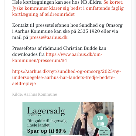
Hele kortlægningen kan ses hos NB Ældre:
Se kortet:
Jyske kommuner klarer sig bedst i omfattende faglig
kortlægning af ældreområdet
Kontakt til pressetelefonen hos Sundhed og Omsorg
i Aarhus Kommune kan ske på 2335 1920 eller via
mail på
presse@aarhus.dk
.
Pressefotos af rådmand Christian Budde kan
downloades fra
https://www.aarhus.dk/om-
kommunen/presserum/#4
https://aarhus.dk/nyt/sundhed-og-omsorg/2025/ny-
undersoegelse-aarhus-har-landets-tredje-bedste-
aeldrepleje
Kilde: Aarhus Kommune