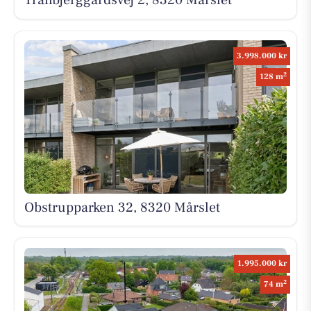
Tranbjerggårdsvej 2, 8320 Mårslet
3.998.000 kr
2
128 m
Obstrupparken 32, 8320 Mårslet
1.995.000 kr
2
74 m