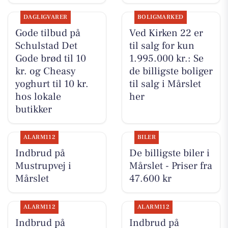
DAGLIGVARER
BOLIGMARKED
Gode tilbud på
Ved Kirken 22 er
Schulstad Det
til salg for kun
Gode brød til 10
1.995.000 kr.: Se
kr. og Cheasy
de billigste boliger
yoghurt til 10 kr.
til salg i Mårslet
hos lokale
her
butikker
ALARM112
BILER
Indbrud på
De billigste biler i
Mustrupvej i
Mårslet - Priser fra
Mårslet
47.600 kr
ALARM112
ALARM112
Indbrud på
Indbrud på