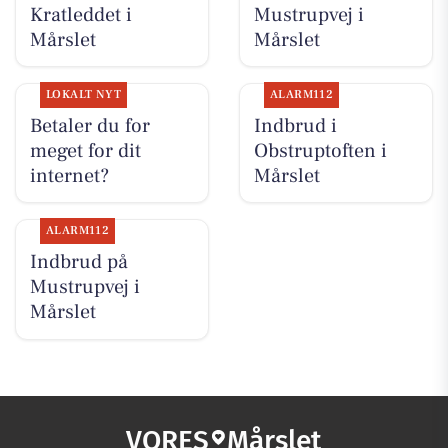
Kratleddet i
Mustrupvej i
Mårslet
Mårslet
LOKALT NYT
ALARM112
Betaler du for
Indbrud i
meget for dit
Obstruptoften i
internet?
Mårslet
ALARM112
Indbrud på
Mustrupvej i
Mårslet
VORES
Mårslet