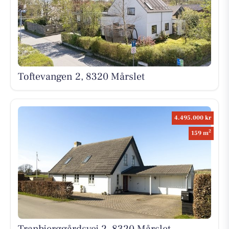
Toftevangen 2, 8320 Mårslet
4.495.000 kr
2
159 m