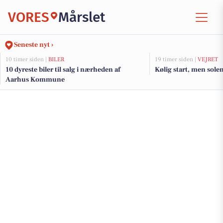
VORES
Mårslet
Seneste nyt ›
10 timer siden |
BILER
19 timer siden |
VEJRET
10 dyreste biler til salg i nærheden af
Kølig start, men solen
Aarhus Kommune