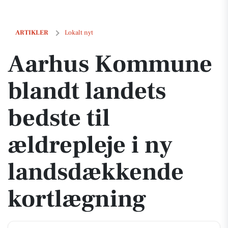
Aarhus Kommune blandt landets bedste til ældrepleje i ny landsdæ
ARTIKLER
Lokalt nyt
Aarhus Kommune
blandt landets
bedste til
ældrepleje i ny
landsdækkende
kortlægning