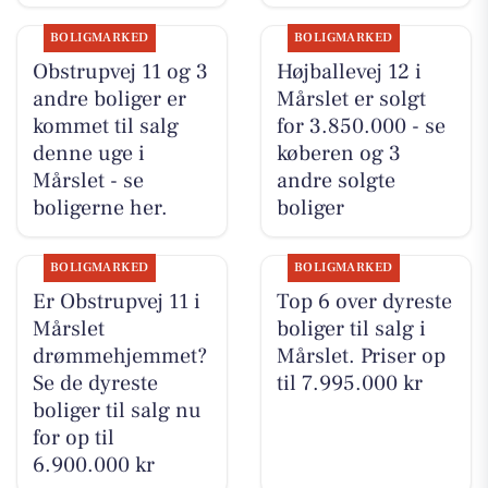
BOLIGMARKED
BOLIGMARKED
Obstrupvej 11 og 3
Højballevej 12 i
andre boliger er
Mårslet er solgt
kommet til salg
for 3.850.000 - se
denne uge i
køberen og 3
Mårslet - se
andre solgte
boligerne her.
boliger
BOLIGMARKED
BOLIGMARKED
Er Obstrupvej 11 i
Top 6 over dyreste
Mårslet
boliger til salg i
drømmehjemmet?
Mårslet. Priser op
Se de dyreste
til 7.995.000 kr
boliger til salg nu
for op til
6.900.000 kr