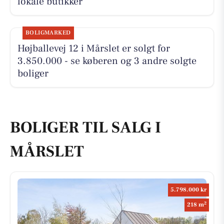
lokale butikker
BOLIGMARKED
Højballevej 12 i Mårslet er solgt for
3.850.000 - se køberen og 3 andre solgte
boliger
BOLIGER TIL SALG I
MÅRSLET
5.798.000 kr
2
218 m